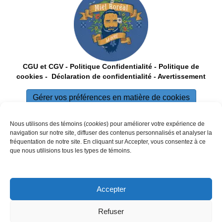
CGU et CGV
-
Politique Confidentialité -
Politique de
cookies -
Déclaration de confidentialité
- Avertissement
Gérer vos préférences en matière de cookies
Suivez-nous !
Nous utilisons des témoins (
cookies
) pour améliorer votre expérience de
navigation sur notre site, diffuser des contenus personnalisés et analyser la
Facebook de Miel Boréal
(opens in new tab)
fréquentation de notre site. En cliquant sur Accepter, vous consentez à ce
Instagram de Miel Boréal
(opens in new tab)
que nous utilisions tous les types de témoins.
Accepter
Refuser
💬 Chat