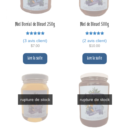
Miel Boréal de Bleuet 250g
Miel de Bleuet 500g
Note
Note
(
3
avis client)
(
2
avis client)
5.00
5.00
sur 5
sur 5
$
7.00
$
10.00
Lire la suite
Lire la suite
rupture de stock
rupture de stock