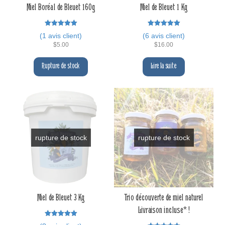
Miel Boréal de Bleuet 160g
Miel de Bleuet 1 Kg
Note
Note
(
1
avis client)
(
6
avis client)
5.00
5.00
sur 5
sur 5
$
5.00
$
16.00
Rupture de stock
Lire la suite
rupture de stock
rupture de stock
Miel de Bleuet 3 Kg
Trio découverte de miel naturel
Livraison incluse* !
Note