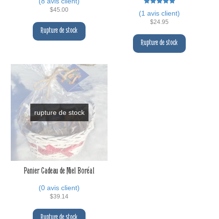
(
8
avis client)
5.00
sur 5
$
45.00
Note
(
1
avis client)
5.00
sur 5
$
24.95
Rupture de stock
Rupture de stock
rupture de stock
Panier Cadeau de Miel Boréal
(
0
avis client)
$
39.14
Rupture de stock