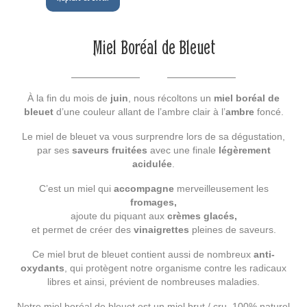
Miel Boréal de Bleuet
À la fin du mois de
juin
, nous récoltons un
miel boréal de
bleuet
d’une couleur allant de l’ambre clair à l’
ambre
foncé.
Le miel de bleuet va vous surprendre lors de sa dégustation,
par ses
saveurs fruitées
avec une finale
légèrement
acidulée
.
C’est un miel qui
accompagne
merveilleusement les
fromages,
ajoute du piquant aux
crèmes glacés,
et permet de créer des
vinaigrettes
pleines de saveurs.
Ce miel brut de bleuet contient aussi de nombreux
anti-
oxydants
, qui protègent notre organisme contre les radicaux
libres et ainsi, prévient de nombreuses maladies.
Notre miel boréal de bleuet est un miel brut / cru, 100% naturel